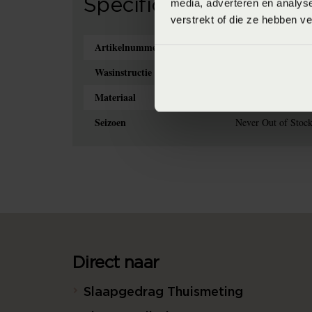
Specificaties
media, adverteren en analys
verstrekt of die ze hebben v
Artikelnummer
8714322769454
Wasinstructie
Wasvoorschrift: wa
Materiaal
100% pure katoen 
Seizoen
Never Out of Stock 
Direct naar
Slaapgedrag Thuismeting