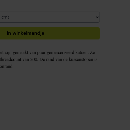
in winkelmandje
it zijn gemaakt van puur gemerceriseerd katoen. Ze
threadcount van 200. De rand van de kussenslopen is
donrand.