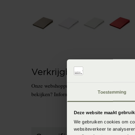
Verkrijgbaarheid in de 
Onze webshopproducten zijn niet altijd verkrijg
Toestemming
bekijken? Informeer dan eerst naar de beschikb
Deze website maakt gebruik
We gebruiken cookies om cont
websiteverkeer te analyseren