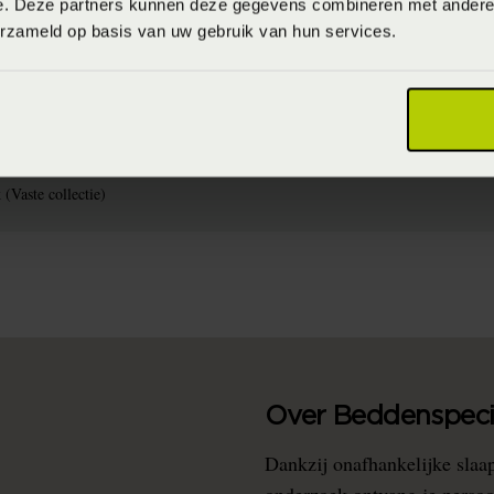
e. Deze partners kunnen deze gegevens combineren met andere i
erzameld op basis van uw gebruik van hun services.
ssen op 40°C / 60°C (donkere kleuren) 60°C (lichte kleuren) of 90°C (wit)
(Katoen)
(Vaste collectie)
Over Beddenspecia
Dankzij onafhankelijke slaa
onderzoek ontvang je persoo