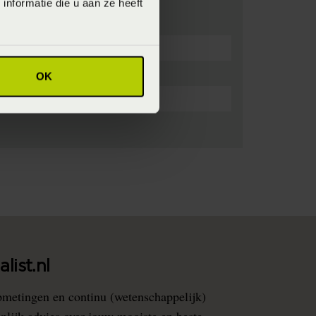
nformatie die u aan ze heeft
OK
list.nl
pmetingen en continu (wetenschappelijk)
nlijk advies over jouw mooiste en beste