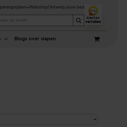
peningstijden
Webshop
Ontwerp jouw bed
9,6
klanten
vertellen
s
Blogs over slapen
Winkelwagen