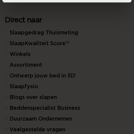
Direct naar
Slaapgedrag Thuismeting
SlaapKwaliteit Score™
Winkels
Assortiment
Ontwerp jouw bed in 3D!
Slaapfysio
Blogs over slapen
Beddenspecialist Business
Duurzaam Ondernemen
Veelgestelde vragen