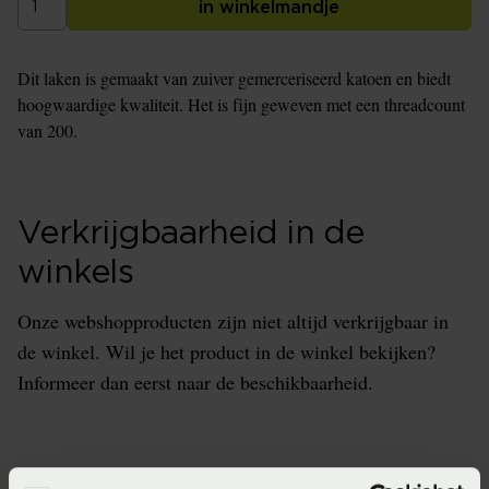
in winkelmandje
Dit laken is gemaakt van zuiver gemerceriseerd katoen en biedt
hoogwaardige kwaliteit. Het is fijn geweven met een threadcount
van 200.
Verkrijgbaarheid in de
winkels
Onze webshopproducten zijn niet altijd verkrijgbaar in
de winkel. Wil je het product in de winkel bekijken?
Informeer dan eerst naar de beschikbaarheid.