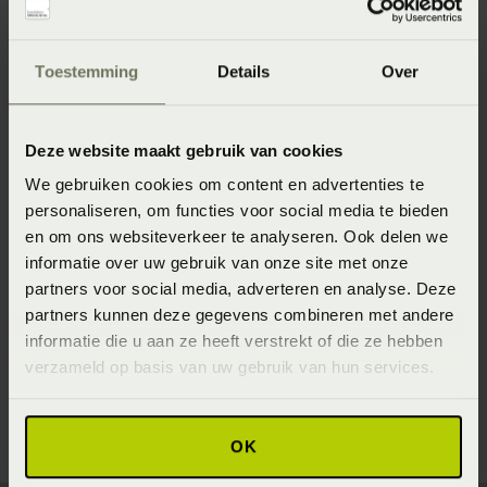
Specificaties
Toestemming
Details
Over
Artikelnummer
8714322816417
Deze website maakt gebruik van cookies
Wasinstructie
We gebruiken cookies om content en advertenties te
Wasvoorschrift: wassen op 40°C / 60°C (donkere kleuren)
personaliseren, om functies voor social media te bieden
60°C (lichte kleuren) of 90°C (wit)
en om ons websiteverkeer te analyseren. Ook delen we
Materiaal
informatie over uw gebruik van onze site met onze
partners voor social media, adverteren en analyse. Deze
100% pure katoen (Katoen)
partners kunnen deze gegevens combineren met andere
Seizoen
informatie die u aan ze heeft verstrekt of die ze hebben
verzameld op basis van uw gebruik van hun services.
Never Out of Stock (Vaste collectie)
OK