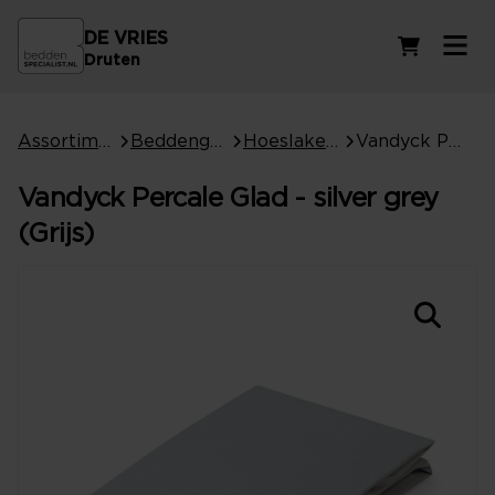
DE VRIES
Winkelwag
Druten
Assortiment
Beddengoed
Hoeslakens
Vandyck Percale Glad - silver grey (Grijs)
Vandyck Percale Glad - silver grey
(Grijs)