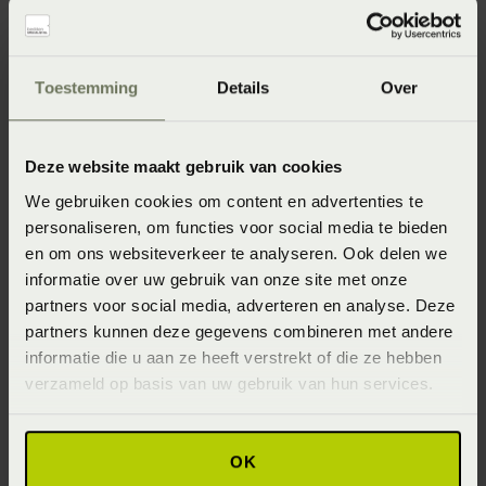
Specificaties
Toestemming
Details
Over
Artikelnummer
Deze website maakt gebruik van cookies
8718471510882
We gebruiken cookies om content en advertenties te
Wasinstructie
personaliseren, om functies voor social media te bieden
Wasvoorschrift: wassen op 40°C of 60°C
en om ons websiteverkeer te analyseren. Ook delen we
informatie over uw gebruik van onze site met onze
Materiaal
partners voor social media, adverteren en analyse. Deze
95% katoen 5% Lycra ® (Katoen)
partners kunnen deze gegevens combineren met andere
informatie die u aan ze heeft verstrekt of die ze hebben
Seizoen
verzameld op basis van uw gebruik van hun services.
Never Out of Stock (Vaste collectie)
OK