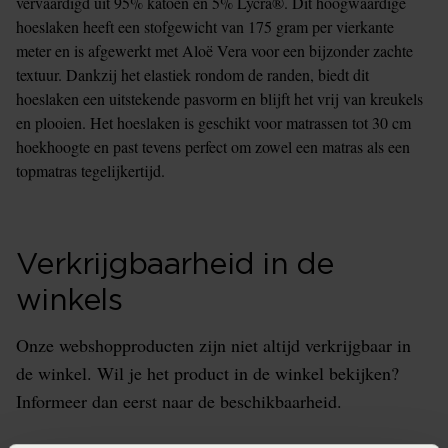
vervaardigd uit 95% katoen en 5% Lycra®. Dit hoogwaardige
hoeslaken heeft een stofgewicht van 175 gram per vierkante
meter en is afgewerkt met Aloë Vera voor een bijzonder zachte
textuur. Dankzij het elastiek rondom de randen, biedt dit
hoeslaken een uitstekende pasvorm en blijft het vrij van kreukels
en plooien. Het hoeslaken is geschikt voor matrassen tot 30 cm
hoekhoogte en past tevens perfect om zowel een matras als een
topmatras tegelijkertijd.
Verkrijgbaarheid in de
winkels
Onze webshopproducten zijn niet altijd verkrijgbaar in
de winkel. Wil je het product in de winkel bekijken?
Informeer dan eerst naar de beschikbaarheid.