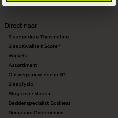
Direct naar
Slaapgedrag Thuismeting
SlaapKwaliteit Score™
Winkels
Assortiment
Ontwerp jouw bed in 3D!
Slaapfysio
Blogs over slapen
Beddenspecialist Business
Duurzaam Ondernemen