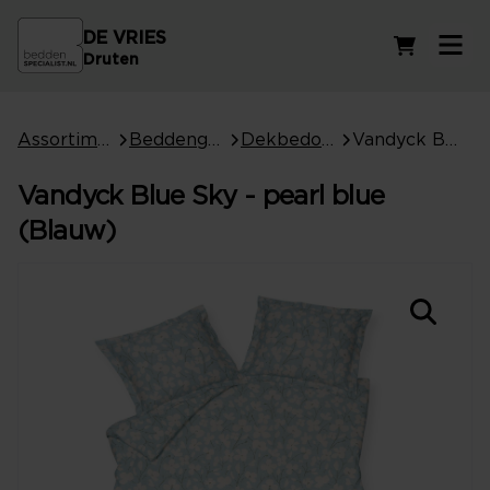
DE VRIES
Winkelwag
Druten
Assortiment
Beddengoed
Dekbedovertrekken
Vandyck Blue Sky - pearl blue (Blauw)
Vandyck Blue Sky - pearl blue
(Blauw)