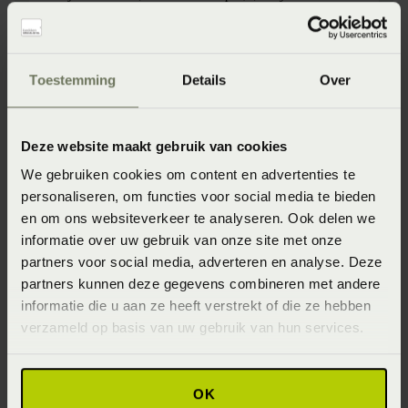
(260 x 240 cm))
Seizoen
Spring/Summer 2025
Toestemming
Details
Over
Materiaal
100% katoensatijn (Katoensatijn)
Deze website maakt gebruik van cookies
Wasinstructie
We gebruiken cookies om content en advertenties te
personaliseren, om functies voor social media te bieden
Het is aan te bevelen om dekbedovertrekken met donkere
en om ons websiteverkeer te analyseren. Ook delen we
kleuren te wassen op maximaal 40°C en dekbedovertrekken
informatie over uw gebruik van onze site met onze
met lichte kleuren op maximaal 60°C. Was binnenstebuiten
partners voor social media, adverteren en analyse. Deze
zodat de kleuren mooi blijven en je zo lang mogelijk van het
dekbedovertrek kunt genieten. Het dekbedovertrek kan op
partners kunnen deze gegevens combineren met andere
lage temperatuur gedroogd worden in de droger. Haal het
informatie die u aan ze heeft verstrekt of die ze hebben
direct uit zodat het zo min mogelijk kreukt en je niet hoeft te
verzameld op basis van uw gebruik van hun services.
strijken. Indien nodig kan het op hoge temperatuur gestreken
worden.
OK