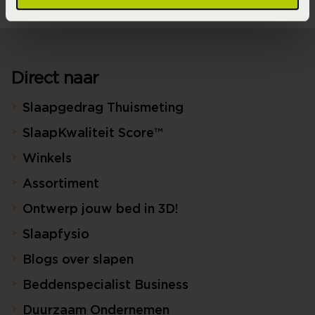
Direct naar
Slaapgedrag Thuismeting
SlaapKwaliteit Score™
Winkels
Assortiment
Ontwerp jouw bed in 3D!
Slaapfysio
Blogs over slapen
Beddenspecialist Business
Duurzaam Ondernemen