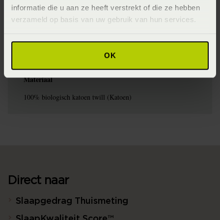
Seizoen
informatie die u aan ze heeft verstrekt of die ze hebben
verzameld op basis van uw gebruik van hun services.
SS2024
Wasinstructie
OK
Maximaal 60 graden (Wassen op maximaal 60 graden)
Materiaal
100% biologisch katoen twill (Katoen)
Direct naar
Slaapgedrag Thuismeting
SlaapKwaliteit Score™