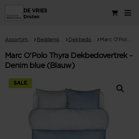
DE VRIES
Winkelwag
Druten
Assortiment
Beddengoed
Dekbedovertrekken
Marc O'Polo Thyra Dekbedovertrek - Denim blue (Blauw)
Marc O'Polo Thyra Dekbedovertrek -
Denim blue (Blauw)
SALE