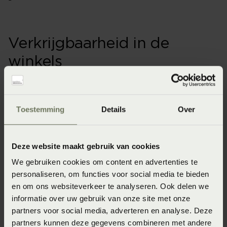
Verkrijgbaarheid in de
winkels
Onze webshopproducten zijn niet altijd verkrijgbaar in
de winkel. Wil je het product in de winkel bekijken?
Toestemming
Details
Over
Informeer dan eerst naar de beschikbaarheid.
Deze website maakt gebruik van cookies
We gebruiken cookies om content en advertenties te
Specificaties
personaliseren, om functies voor social media te bieden
en om ons websiteverkeer te analyseren. Ook delen we
Artikelnummer
informatie over uw gebruik van onze site met onze
partners voor social media, adverteren en analyse. Deze
8715944850582
partners kunnen deze gegevens combineren met andere