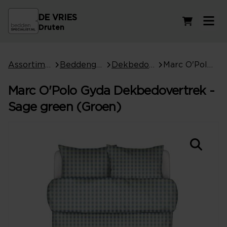
DE VRIES
Winkelwag
Druten
Assortiment
Beddengoed
Dekbedovertrekken
Marc O'Polo Gyda Dekbedovertrek - Sage green (Groen)
Marc O'Polo Gyda Dekbedovertrek -
Sage green (Groen)