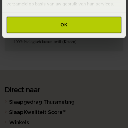
SS2024
verzameld op basis van uw gebruik van hun services.
Wasinstructie
Maximaal 60 graden (Wassen op maximaal 60 graden)
OK
Materiaal
100% biologisch katoen twill (Katoen)
Direct naar
Slaapgedrag Thuismeting
SlaapKwaliteit Score™
Winkels