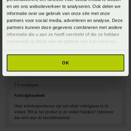
Jersey
en om ons websiteverkeer te analyseren. Ook delen we
Specifiek materiaal
informatie over uw gebruik van onze site met onze
partners voor social media, adverteren en analyse. Deze
97% Katoen, 3% elestan
partners kunnen deze gegevens combineren met andere
Afwerking
informatie die u aan ze heeft verstrekt of die ze hebben
verzameld op basis van uw gebruik van hun services.
Elastiek rondom
Wasinstructie
OK
Wasbaar op 60 graden
Levertijd
2-5 werkdagen
Verkrijgbaarheid
Onze webshopproducten zijn niet altijd verkrijgbaar in de
winkel. Wil je het product in de winkel bekijken? Informeer
dan eerst naar de beschikbaarheid.