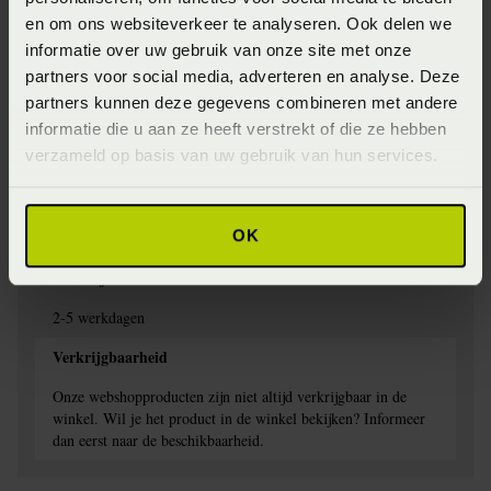
Jersey
en om ons websiteverkeer te analyseren. Ook delen we
Specifiek materiaal
informatie over uw gebruik van onze site met onze
partners voor social media, adverteren en analyse. Deze
97% Katoen, 3% elestan
partners kunnen deze gegevens combineren met andere
Afwerking
informatie die u aan ze heeft verstrekt of die ze hebben
verzameld op basis van uw gebruik van hun services.
Elastiek rondom
Wasinstructie
OK
Wasbaar op 60 graden
Levertijd
2-5 werkdagen
Verkrijgbaarheid
Onze webshopproducten zijn niet altijd verkrijgbaar in de
winkel. Wil je het product in de winkel bekijken? Informeer
dan eerst naar de beschikbaarheid.