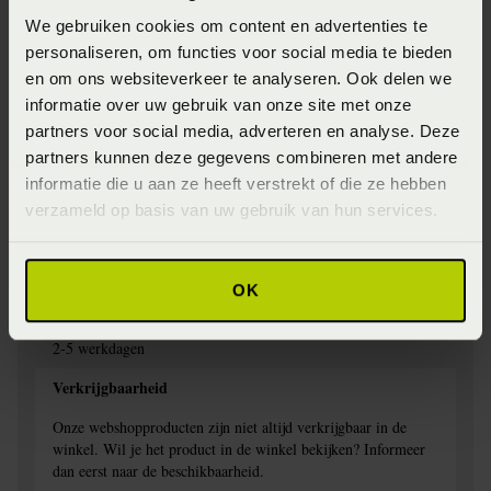
We gebruiken cookies om content en advertenties te
Jersey
personaliseren, om functies voor social media te bieden
Specifiek materiaal
en om ons websiteverkeer te analyseren. Ook delen we
informatie over uw gebruik van onze site met onze
97% Katoen, 3% elestan
partners voor social media, adverteren en analyse. Deze
Afwerking
partners kunnen deze gegevens combineren met andere
informatie die u aan ze heeft verstrekt of die ze hebben
Elastiek rondom
verzameld op basis van uw gebruik van hun services.
Wasinstructie
Wasbaar op 60 graden
OK
Levertijd
2-5 werkdagen
Verkrijgbaarheid
Onze webshopproducten zijn niet altijd verkrijgbaar in de
winkel. Wil je het product in de winkel bekijken? Informeer
dan eerst naar de beschikbaarheid.