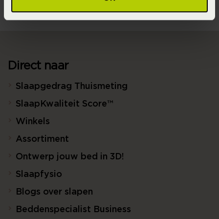
Direct naar
Slaapgedrag Thuismeting
SlaapKwaliteit Score™
Winkels
Assortiment
Ontwerp jouw bed in 3D!
Slaapfysio
Blogs over slapen
Beddenspecialist Business