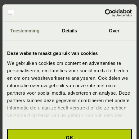
Specificaties
Toestemming
Details
Over
Artikelnummer
Deze website maakt gebruik van cookies
8715944726085
We gebruiken cookies om content en advertenties te
personaliseren, om functies voor social media te bieden
Materiaal
en om ons websiteverkeer te analyseren. Ook delen we
100% katoen satijn (Katoensatijn)
informatie over uw gebruik van onze site met onze
partners voor social media, adverteren en analyse. Deze
Wasinstructie
partners kunnen deze gegevens combineren met andere
Maximaal 60 graden (Wassen op maximaal 60 graden)
informatie die u aan ze heeft verstrekt of die ze hebben
verzameld op basis van uw gebruik van hun services.
Afmeting
60x70 (60 x 70 cm)
OK