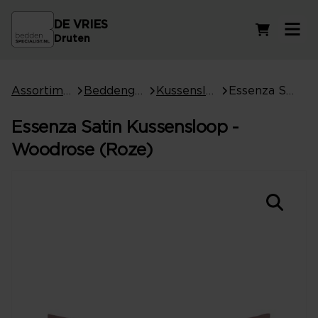
DE VRIES
Winkelwag
Druten
Assortiment
Beddengoed
Kussenslopen
Essenza Satin Kussensloop - Woodrose (Roze)
Essenza Satin Kussensloop -
Woodrose (Roze)