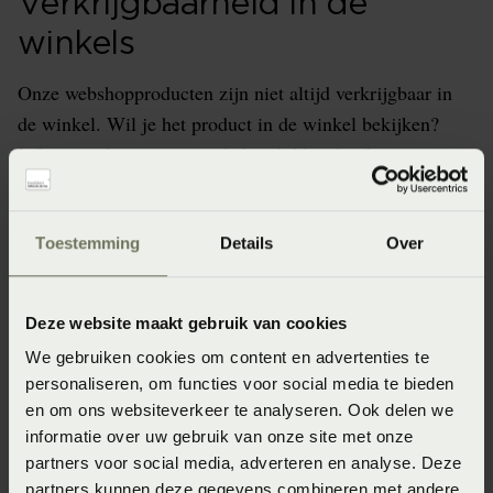
Verkrijgbaarheid in de
winkels
Onze webshopproducten zijn niet altijd verkrijgbaar in
de winkel. Wil je het product in de winkel bekijken?
Informeer dan eerst naar de beschikbaarheid.
Toestemming
Details
Over
Specificaties
Deze website maakt gebruik van cookies
Artikelnummer
We gebruiken cookies om content en advertenties te
8715944866859
personaliseren, om functies voor social media te bieden
en om ons websiteverkeer te analyseren. Ook delen we
Afmeting
informatie over uw gebruik van onze site met onze
50x50 (50 x 50 cm)
partners voor social media, adverteren en analyse. Deze
partners kunnen deze gegevens combineren met andere