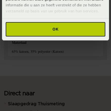
Seizoen
informatie die u aan ze heeft verstrekt of die ze hebben
FW2024
verzameld op basis van uw gebruik van hun services.
Wasinstructie
Maximaal 40 graden voorzichtig (Voorzichtig en maximaal
OK
40 graden wassen)
Materiaal
65% katoen, 35% polyester (Katoen)
Direct naar
Slaapgedrag Thuismeting