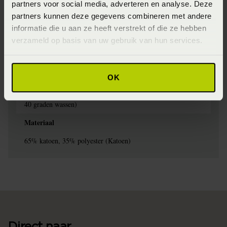
Artikelnummer
partners voor social media, adverteren en analyse. Deze
partners kunnen deze gegevens combineren met andere
8715944865241
informatie die u aan ze heeft verstrekt of die ze hebben
Seizoen
verzameld op basis van uw gebruik van hun services.
FW2024
Wasinstructie
OK
Maximaal 40 graden voorzichtig (Voorzichtig en maximaal
40 graden wassen)
Materiaal
65% katoen, 35% polyester (Katoen)