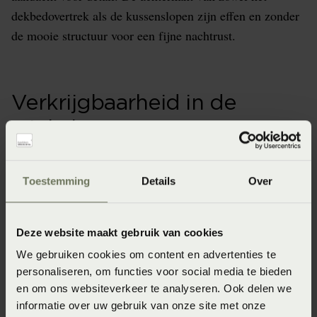
dekbedovertrek als de kussenslopen zijn effen en zonder
de mooie structuur voor een fijne nachtrust.
Verkrijgbaarheid in de
winkels
Onze webshopproducten zijn niet altijd verkrijgbaar in
de winkel. Wil je het product in de winkel bekijken?
Toestemming
Details
Over
Informeer dan eerst naar de beschikbaarheid.
Deze website maakt gebruik van cookies
We gebruiken cookies om content en advertenties te
personaliseren, om functies voor social media te bieden
Specificaties
en om ons websiteverkeer te analyseren. Ook delen we
informatie over uw gebruik van onze site met onze