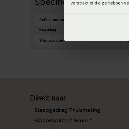
Specificaties
verstrekt of die ze hebben v
Artikelnummer
8
Materiaal
10
Wasinstructie
M
Direct naar
Slaapgedrag Thuismeting
SlaapKwaliteit Score™