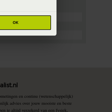
OK
list.nl
pmetingen en continu (wetenschappelijk)
nlijk advies over jouw mooiste en beste
en je altijd verzekerd van een fysiek,