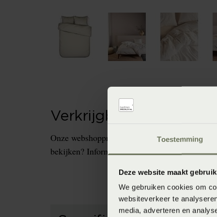
Verkrijgbaarheid in de 
Onze webshopproducten zijn niet altijd verkrijg
Toestemming
bekijken? Informeer dan eerst naar de beschikb
Deze website maakt gebruik
We gebruiken cookies om cont
websiteverkeer te analyseren
media, adverteren en analys