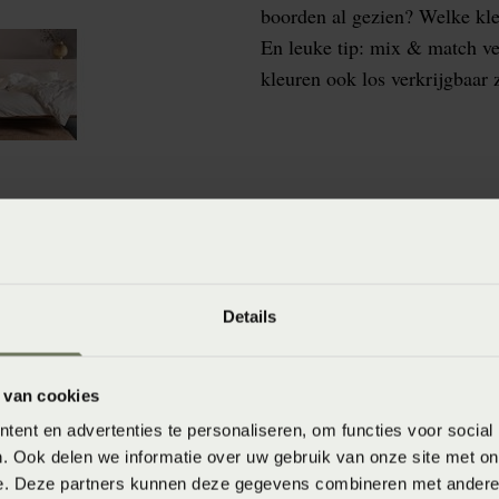
boorden al gezien? Welke kle
En leuke tip: mix & match ver
kleuren ook los verkrijgbaar z
winkels
baar in de winkel. Wil je het product in de winkel
Details
aarheid.
 van cookies
ent en advertenties te personaliseren, om functies voor social
. Ook delen we informatie over uw gebruik van onze site met on
e. Deze partners kunnen deze gegevens combineren met andere i