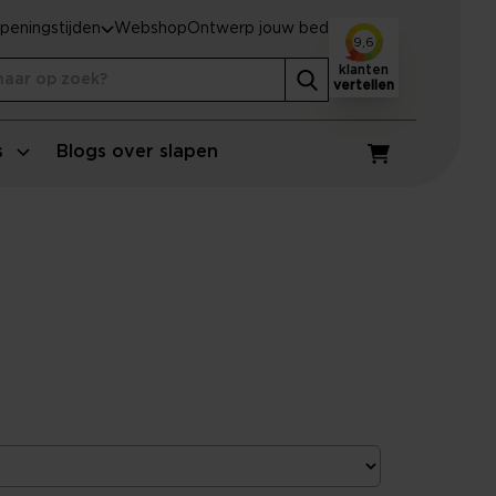
peningstijden
Webshop
Ontwerp jouw bed
9,6
klanten
vertellen
s
Blogs over slapen
Winkelwagen