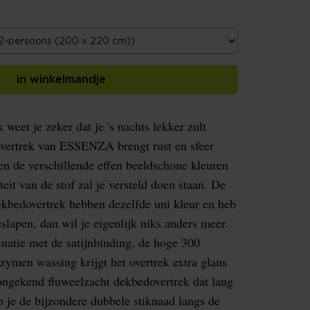
in winkelmandje
weet je zeker dat je 's nachts lekker zult
vertrek van ESSENZA brengt rust en sfeer
en de verschillende effen beeldschone kleuren
eit van de stof zal je versteld doen staan. De
dekbedovertrek hebben dezelfde uni kleur en heb
lapen, dan wil je eigenlijk niks anders meer.
inatie met de satijnbinding, de hoge 300
zymen wassing krijgt het overtrek extra glans
 ongekend fluweelzacht dekbedovertrek dat lang
b je de bijzondere dubbele stiknaad langs de