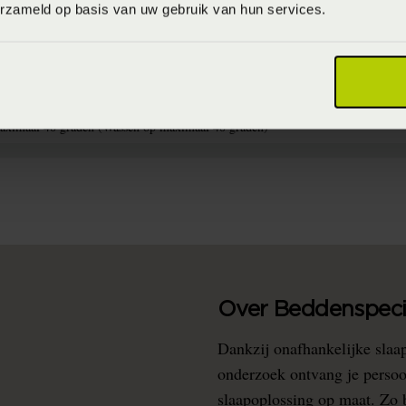
erzameld op basis van uw gebruik van hun services.
715944747738
0% katoen satijn (Katoensatijn)
aximaal 40 graden (Wassen op maximaal 40 graden)
Over Beddenspecia
Dankzij onafhankelijke slaa
onderzoek ontvang je persoo
slaapoplossing op maat. Zo b