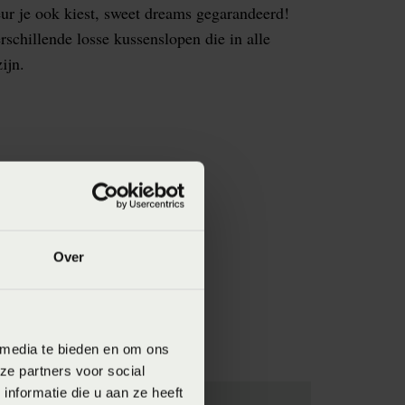
ur je ook kiest, sweet dreams gegarandeerd!
schillende losse kussenslopen die in alle
ijn.
Over
 media te bieden en om ons
ze partners voor social
nformatie die u aan ze heeft