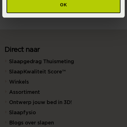
40 graden wassen)
OK
Direct naar
Slaapgedrag Thuismeting
SlaapKwaliteit Score™
Winkels
Assortiment
Ontwerp jouw bed in 3D!
Slaapfysio
Blogs over slapen