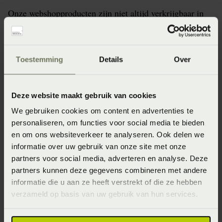
Onze webshopproducten zijn niet altijd verkrijgbaar in
de winkel. Wil je het product in de winkel bekijken?
Informeer dan eerst naar de beschikbaarheid.
Toestemming
Details
Over
Specificaties
Deze website maakt gebruik van cookies
We gebruiken cookies om content en advertenties te
personaliseren, om functies voor social media te bieden
Artikelnummer
en om ons websiteverkeer te analyseren. Ook delen we
8715944784177
informatie over uw gebruik van onze site met onze
partners voor social media, adverteren en analyse. Deze
Materiaal
partners kunnen deze gegevens combineren met andere
100% katoen velvet (Katoen)
informatie die u aan ze heeft verstrekt of die ze hebben
verzameld op basis van uw gebruik van hun services.
Wasinstructie
Maximaal 40 graden voorzichtig (Voorzichtig en maximaal