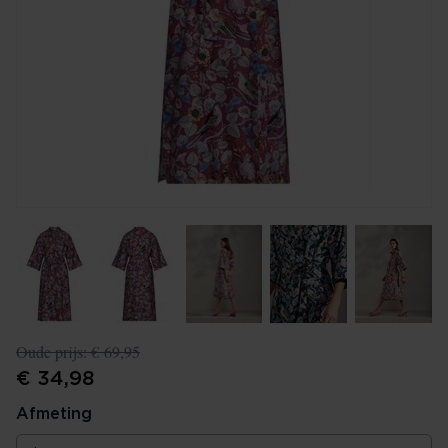
Oude prijs:
€ 69,95
€ 34,98
Afmeting