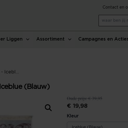
Contact en o
er Liggen
Assortiment
Campagnes en Actie
ESSENZA Grazie Vloerkleed - Iceblue (Blauw)
Iceblue (Blauw)
Oude prijs:
€ 39,95
€ 19,98
Kleur