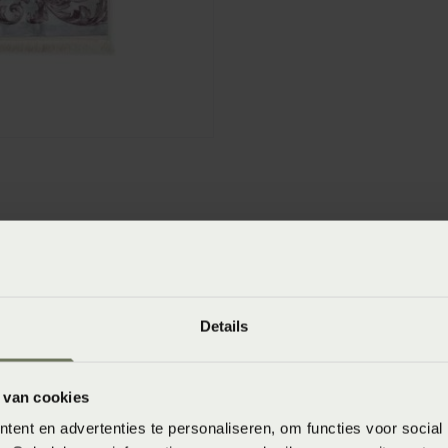
winkels
baar in de winkel. Wil je het product in de winkel
aarheid.
Details
 van cookies
ent en advertenties te personaliseren, om functies voor social