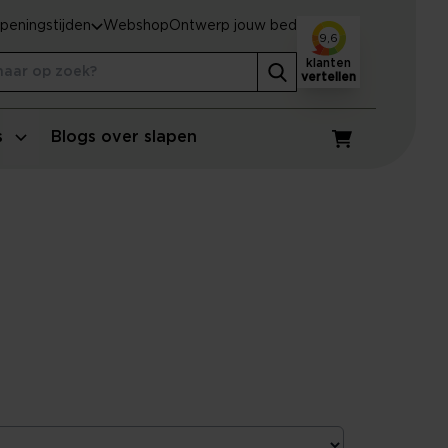
peningstijden
Webshop
Ontwerp jouw bed
9,6
klanten
vertellen
s
Blogs over slapen
Winkelwagen