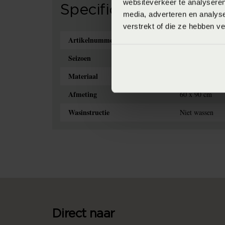
websiteverkeer te analyseren
Specificaties
media, adverteren en analys
verstrekt of die ze hebben v
Artikelnummer
871594472401
Seizoen
SS2021 (2021)
Materiaal
60% Polyester,
Afmeting
60 x 90 cm
Wasinstructie
Niet wassen
Direct naar