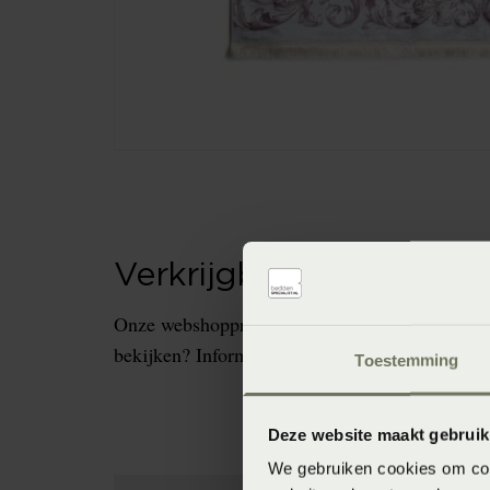
Verkrijgbaarheid in de 
Onze webshopproducten zijn niet altijd verkrijg
bekijken? Informeer dan eerst naar de beschikb
Toestemming
Deze website maakt gebruik
We gebruiken cookies om cont