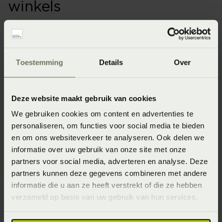
winkels
Onze webshopproducten zijn niet altijd verkrijgbaar in
de winkel. Wil je het product in de winkel bekijken?
Informeer dan eerst naar de beschikbaarheid.
Toestemming
Details
Over
Deze website maakt gebruik van cookies
Specificaties
We gebruiken cookies om content en advertenties te
personaliseren, om functies voor social media te bieden
en om ons websiteverkeer te analyseren. Ook delen we
Artikelnummer
informatie over uw gebruik van onze site met onze
8715944636605
partners voor social media, adverteren en analyse. Deze
partners kunnen deze gegevens combineren met andere
Wasinstructie
informatie die u aan ze heeft verstrekt of die ze hebben
Maximaal 30 graden (Wassen op maximaal 30 graden)
verzameld op basis van uw gebruik van hun services.
Afmeting