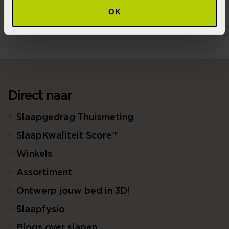
150x200 (150 x 200 cm)
OK
Direct naar
Slaapgedrag Thuismeting
SlaapKwaliteit Score™
Winkels
Assortiment
Ontwerp jouw bed in 3D!
Slaapfysio
Blogs over slapen