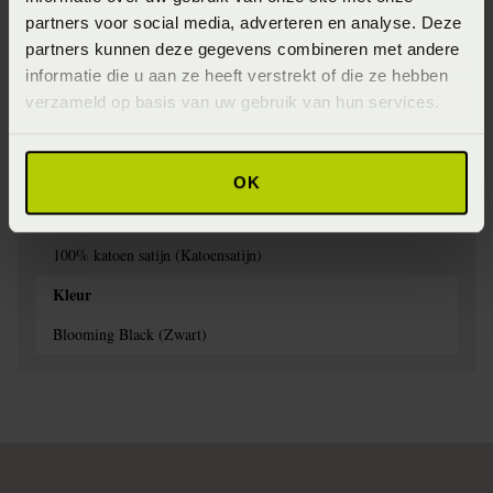
8715944809283
partners voor social media, adverteren en analyse. Deze
partners kunnen deze gegevens combineren met andere
Seizoen
informatie die u aan ze heeft verstrekt of die ze hebben
FW2022 (2022)
verzameld op basis van uw gebruik van hun services.
Wasinstructie
Maximaal 60 graden (Wassen op maximaal 60 graden)
OK
Materiaal
100% katoen satijn (Katoensatijn)
Kleur
Blooming Black (Zwart)