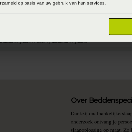
erzameld op basis van uw gebruik van hun services.
715944592567
0% katoen satijn (Katoensatijn)
aximaal 60 graden (Wassen op maximaal 60 graden)
Over Beddenspecia
Dankzij onafhankelijke slaa
onderzoek ontvang je persoo
slaapoplossing op maat. Zo b