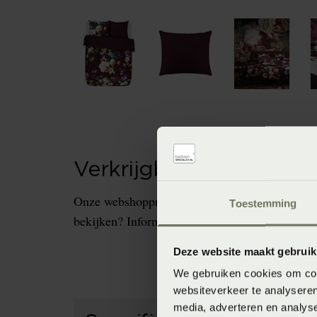
Verkrijgbaarheid in de 
Onze webshopproducten zijn niet altijd verkrijg
Toestemming
bekijken? Informeer dan eerst naar de beschikb
Deze website maakt gebruik
We gebruiken cookies om cont
websiteverkeer te analyseren
media, adverteren en analys