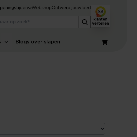
peningstijden
Webshop
Ontwerp jouw bed
9,6
klanten
vertellen
s
Blogs over slapen
Winkelwagen