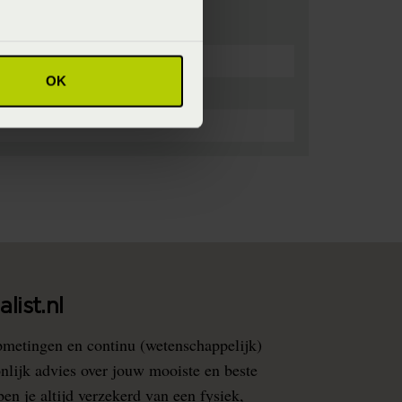
OK
list.nl
pmetingen en continu (wetenschappelijk)
nlijk advies over jouw mooiste en beste
en je altijd verzekerd van een fysiek,