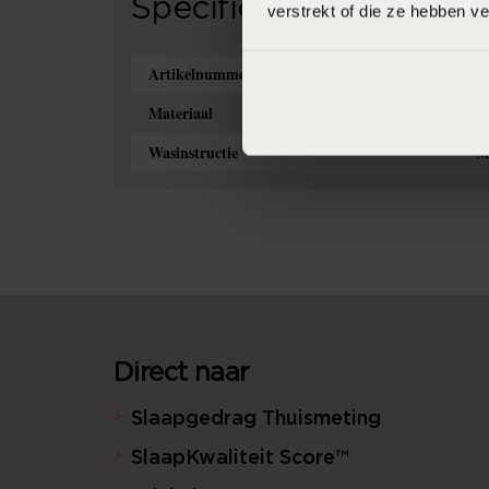
Specificaties
verstrekt of die ze hebben v
Artikelnummer
8
Materiaal
10
Wasinstructie
M
Direct naar
Slaapgedrag Thuismeting
SlaapKwaliteit Score™