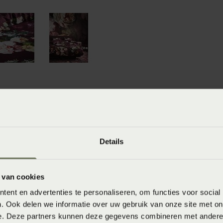
winkels
baar in de winkel. Wil je het product in de winkel
Details
aarheid.
 van cookies
ent en advertenties te personaliseren, om functies voor social
. Ook delen we informatie over uw gebruik van onze site met on
e. Deze partners kunnen deze gegevens combineren met andere i