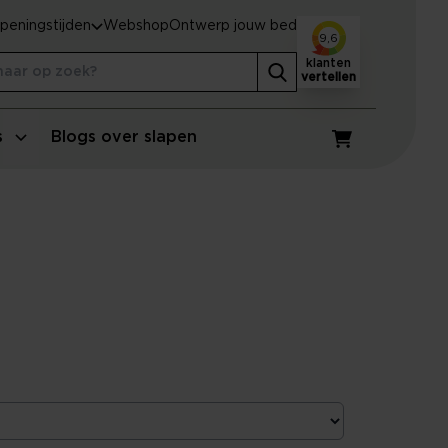
peningstijden
Webshop
Ontwerp jouw bed
9,6
klanten
vertellen
s
Blogs over slapen
Winkelwagen