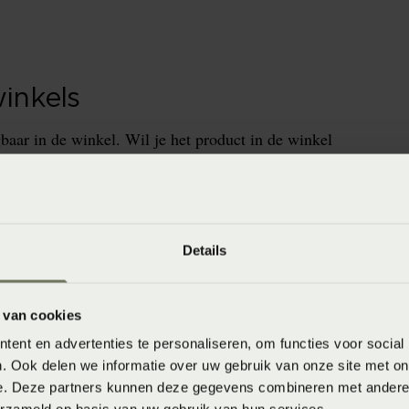
winkels
baar in de winkel. Wil je het product in de winkel
aarheid.
Details
 van cookies
ent en advertenties te personaliseren, om functies voor social
. Ook delen we informatie over uw gebruik van onze site met on
)
e. Deze partners kunnen deze gegevens combineren met andere i