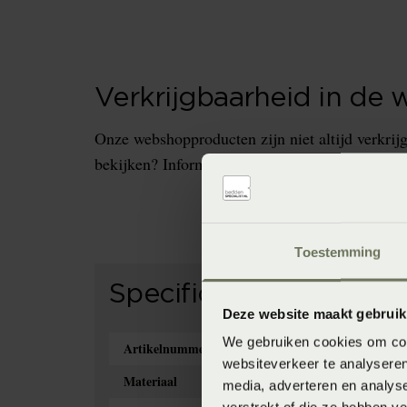
Verkrijgbaarheid in de 
Onze webshopproducten zijn niet altijd verkrijg
bekijken? Informeer dan eerst naar de beschikb
Toestemming
Specificaties
Deze website maakt gebruik
We gebruiken cookies om cont
Artikelnummer
8718471230902
websiteverkeer te analyseren
Materiaal
100% katoensatijn (Katoensatijn
media, adverteren en analys