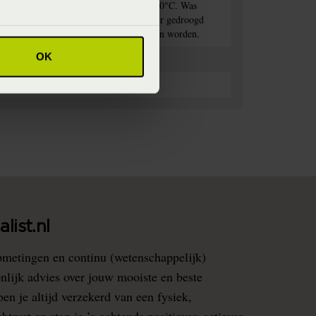
rekken met lichte kleuren op maximaal 60°C. Was
et dekbedovertrek kan op lage temperatuur gedroogd
nodig kan het op hoge temperatuur gestreken worden.
OK
list.nl
pmetingen en continu (wetenschappelijk)
nlijk advies over jouw mooiste en beste
en je altijd verzekerd van een fysiek,
rust en stap je ’s ochtends positiever, actiever