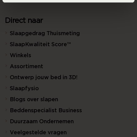
Direct naar
Slaapgedrag Thuismeting
SlaapKwaliteit Score™
Winkels
Assortiment
Ontwerp jouw bed in 3D!
Slaapfysio
Blogs over slapen
Beddenspecialist Business
Duurzaam Ondernemen
Veelgestelde vragen