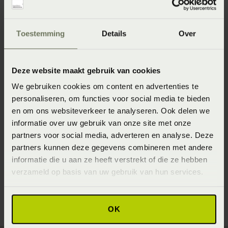
Specificaties
Toestemming
Details
Over
Artikelnummer
8718471052245
Deze website maakt gebruik van cookies
Wasinstructie
We gebruiken cookies om content en advertenties te
Wasvoorschrift: wassen op 40°C / 60°C (donkere kleuren)
personaliseren, om functies voor social media te bieden
60°C (lichte kleuren) of 90°C (wit)
en om ons websiteverkeer te analyseren. Ook delen we
Materiaal
informatie over uw gebruik van onze site met onze
partners voor social media, adverteren en analyse. Deze
100% pure katoen (Katoen)
partners kunnen deze gegevens combineren met andere
Seizoen
informatie die u aan ze heeft verstrekt of die ze hebben
verzameld op basis van uw gebruik van hun services.
Never Out of Stock (Vaste collectie)
OK