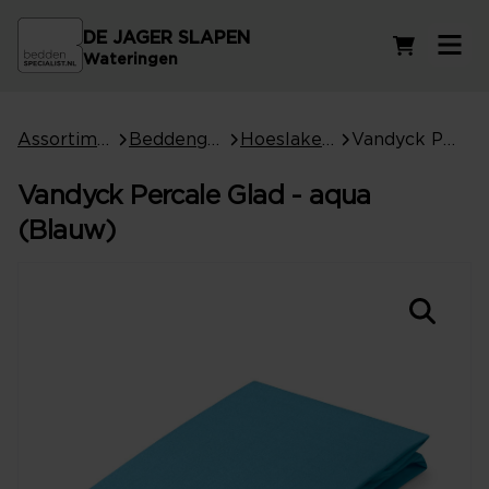
DE JAGER SLAPEN
Winkelwag
Wateringen
Assortiment
Beddengoed
Hoeslakens
Vandyck Percale Glad - aqua (Blauw)
Vandyck Percale Glad - aqua
(Blauw)