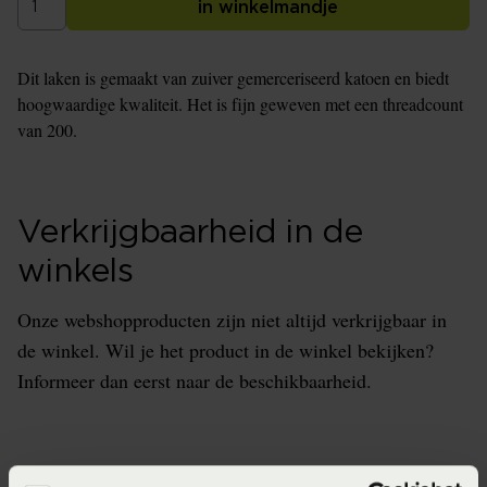
in winkelmandje
Dit laken is gemaakt van zuiver gemerceriseerd katoen en biedt
hoogwaardige kwaliteit. Het is fijn geweven met een threadcount
van 200.
Verkrijgbaarheid in de
winkels
Onze webshopproducten zijn niet altijd verkrijgbaar in
de winkel. Wil je het product in de winkel bekijken?
Informeer dan eerst naar de beschikbaarheid.