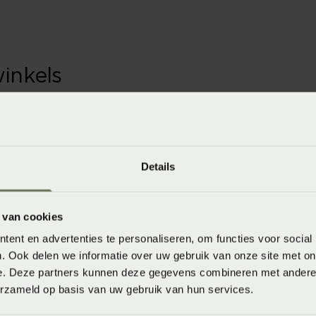
winkels
baar in de winkel. Wil je het product in de winkel
aarheid.
Details
 van cookies
ent en advertenties te personaliseren, om functies voor social
. Ook delen we informatie over uw gebruik van onze site met on
8718471385718
e. Deze partners kunnen deze gegevens combineren met andere i
erzameld op basis van uw gebruik van hun services.
Wasvoorschrift: wassen op 40°C of 60°C