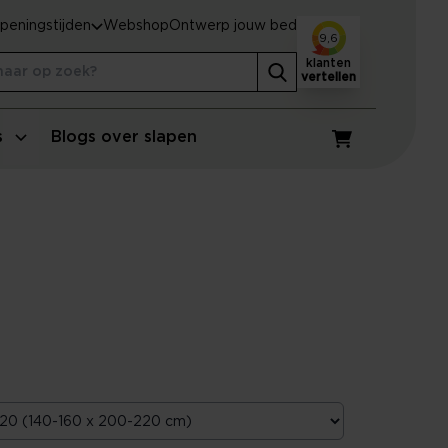
peningstijden
Webshop
Ontwerp jouw bed
9,6
klanten
vertellen
s
Blogs over slapen
Winkelwagen