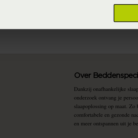
95% katoen 5% Lycra ® (Katoen)
Never Out of Stock (Vaste collectie)
Over Beddenspecia
Dankzij onafhankelijke slaa
onderzoek ontvang je persoo
slaapoplossing op maat. Zo b
comfortabele en gezonde nacht
en meer ontspannen uit je b