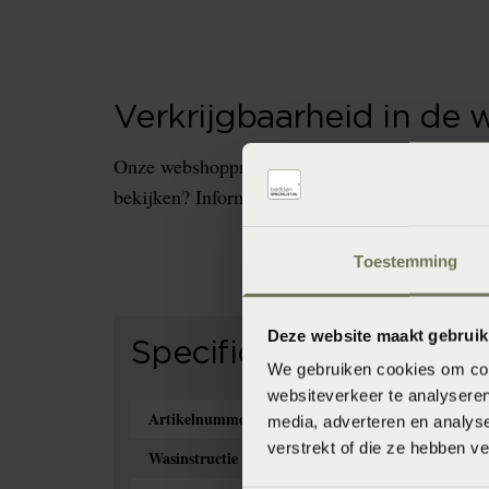
Verkrijgbaarheid in de 
Onze webshopproducten zijn niet altijd verkrijg
bekijken? Informeer dan eerst naar de beschikb
Toestemming
Deze website maakt gebruik
Specificaties
We gebruiken cookies om cont
websiteverkeer te analyseren
Artikelnummer
media, adverteren en analys
verstrekt of die ze hebben v
Wasinstructie