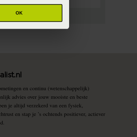
OK
list.nl
pmetingen en continu (wetenschappelijk)
nlijk advies over jouw mooiste en beste
en je altijd verzekerd van een fysiek,
rust en stap je ’s ochtends positiever, actiever
ed.