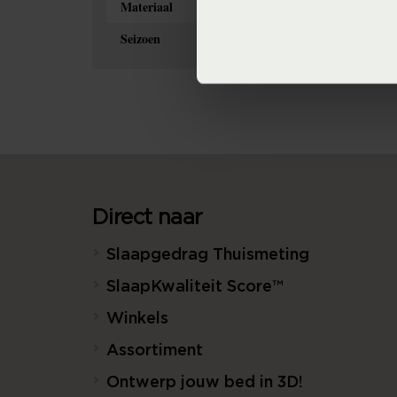
Materiaal
Seizoen
Direct naar
Slaapgedrag Thuismeting
SlaapKwaliteit Score™
Winkels
Assortiment
Ontwerp jouw bed in 3D!