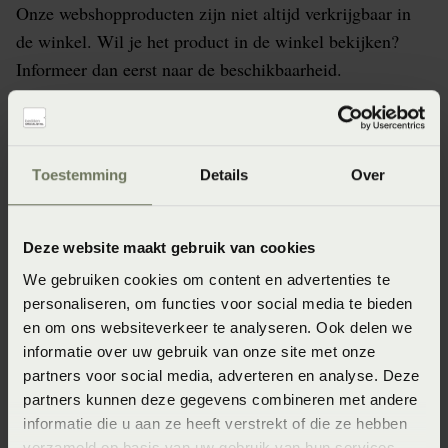
Onze webshopproducten zijn niet altijd verkrijgbaar in
de winkel. Wil je het product in de winkel bekijken?
Informeer dan eerst naar de beschikbaarheid.
Specificaties
Toestemming
Details
Over
Artikelnummer
Deze website maakt gebruik van cookies
8715944865135
We gebruiken cookies om content en advertenties te
personaliseren, om functies voor social media te bieden
Afmeting
en om ons websiteverkeer te analyseren. Ook delen we
60x70 (60 x 70 cm)
informatie over uw gebruik van onze site met onze
partners voor social media, adverteren en analyse. Deze
Seizoen
partners kunnen deze gegevens combineren met andere
FW2024
informatie die u aan ze heeft verstrekt of die ze hebben
verzameld op basis van uw gebruik van hun services.