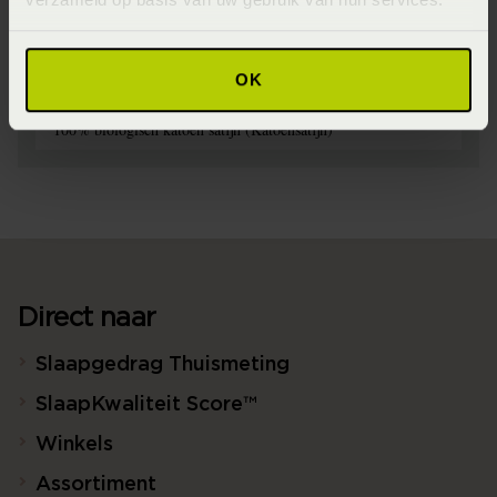
Wasinstructie
Maximaal 60 graden (Wassen op maximaal 60 graden)
OK
Materiaal
100% biologisch katoen satijn (Katoensatijn)
Direct naar
Slaapgedrag Thuismeting
SlaapKwaliteit Score™
Winkels
Assortiment