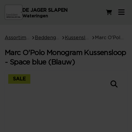
DE JAGER SLAPEN
Winkelwag
Wateringen
Assortiment
Beddengoed
Kussenslopen
Marc O'Polo Monogram Kussensloop - Space blue (Blauw)
Marc O'Polo Monogram Kussensloop
- Space blue (Blauw)
SALE