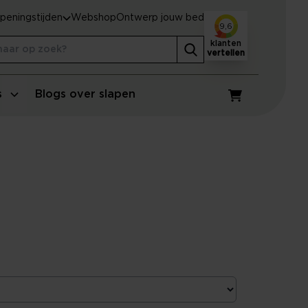
peningstijden
Webshop
Ontwerp jouw bed
9,6
klanten
vertellen
s
Blogs over slapen
Winkelwagen