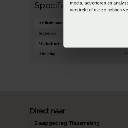
media, adverteren en analys
Specificaties
verstrekt of die ze hebben v
Artikelnummer
8
Materiaal
10
Wasinstructie
M
Afmeting
6
Direct naar
Slaapgedrag Thuismeting