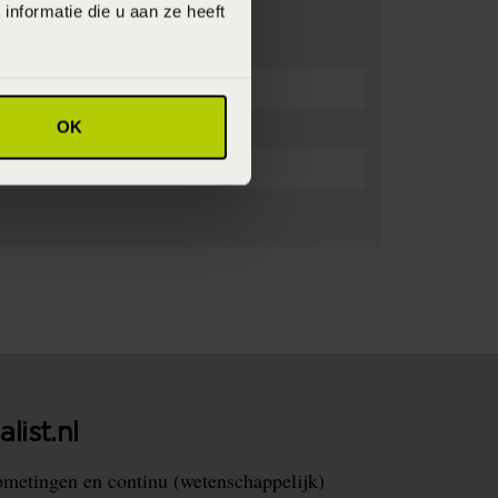
nformatie die u aan ze heeft
OK
list.nl
pmetingen en continu (wetenschappelijk)