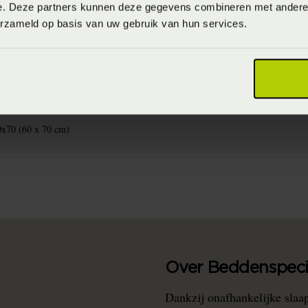
e. Deze partners kunnen deze gegevens combineren met andere i
erzameld op basis van uw gebruik van hun services.
715944647052
0% katoen satijn (Katoensatijn)
aximaal 60 graden (Wassen op maximaal 60 graden)
0x70 (60 x 70 cm)
Over Beddenspecia
Dankzij onafhankelijke slaa