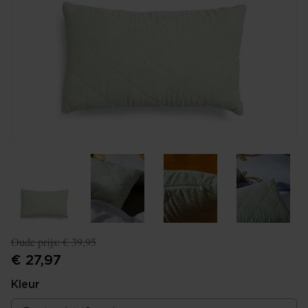
Oude prijs:
€ 39,95
€ 27,97
Kleur