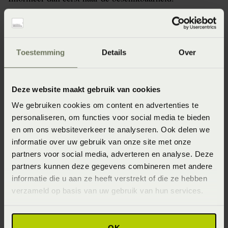
Specificaties
Toestemming
Details
Over
Artikelnummer
Deze website maakt gebruik van cookies
8715944669528
We gebruiken cookies om content en advertenties te
personaliseren, om functies voor social media te bieden
Materiaal
en om ons websiteverkeer te analyseren. Ook delen we
100% polyester (Polyester)
informatie over uw gebruik van onze site met onze
partners voor social media, adverteren en analyse. Deze
Wasinstructie
partners kunnen deze gegevens combineren met andere
Maximaal 40 graden (Wassen op maximaal 40 graden)
informatie die u aan ze heeft verstrekt of die ze hebben
verzameld op basis van uw gebruik van hun services.
Afmeting
30x50 (30 x 50 cm)
OK