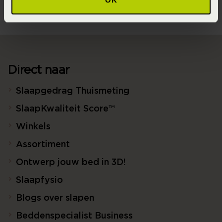
Direct naar
Slaapgedrag Thuismeting
SlaapKwaliteit Score™
Winkels
Assortiment
Ontwerp jouw bed in 3D!
Slaapfysio
Blogs over slapen
Beddenspecialist Business