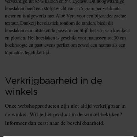
vervaardigd uit 95% katoen en 5% Lycra®. Dit hoogwaardige
hoeslaken heeft een stofgewicht van 175 gram per vierkante
meter en is afgewerkt met Aloë Vera voor een bijzonder zachte
textuur. Dankzij het elastiek rondom de randen, biedt dit
hoeslaken een uitstekende pasvorm en blijft het vrij van kreukels
en plooien. Het hoeslaken is geschikt voor matrassen tot 30 cm
hoekhoogte en past tevens perfect om zowel een matras als een
topmatras tegelijkertijd.
Verkrijgbaarheid in de
winkels
Onze webshopproducten zijn niet altijd verkrijgbaar in
de winkel. Wil je het product in de winkel bekijken?
Informeer dan eerst naar de beschikbaarheid.