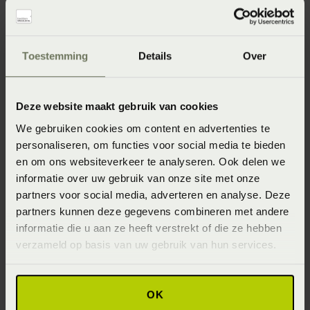
Specificaties
Toestemming
Details
Over
Artikelnummer
Deze website maakt gebruik van cookies
8718471534604
We gebruiken cookies om content en advertenties te
Wasinstructie
personaliseren, om functies voor social media te bieden
Wasvoorschrift: wassen op 40°C of 60°C
en om ons websiteverkeer te analyseren. Ook delen we
informatie over uw gebruik van onze site met onze
Materiaal
partners voor social media, adverteren en analyse. Deze
95% katoen 5% Lycra ® (Katoen)
partners kunnen deze gegevens combineren met andere
informatie die u aan ze heeft verstrekt of die ze hebben
Seizoen
verzameld op basis van uw gebruik van hun services.
Never Out of Stock (Vaste collectie)
OK