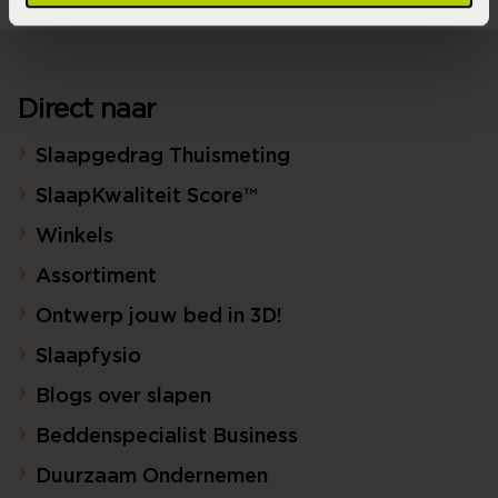
Direct naar
Slaapgedrag Thuismeting
SlaapKwaliteit Score™
Winkels
Assortiment
Ontwerp jouw bed in 3D!
Slaapfysio
Blogs over slapen
Beddenspecialist Business
Duurzaam Ondernemen