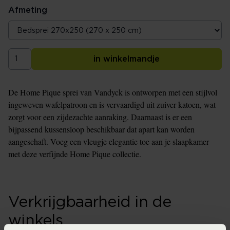
Afmeting
in winkelmandje
De Home Pique sprei van Vandyck is ontworpen met een stijlvol
ingeweven wafelpatroon en is vervaardigd uit zuiver katoen, wat
zorgt voor een zijdezachte aanraking. Daarnaast is er een
bijpassend kussensloop beschikbaar dat apart kan worden
aangeschaft. Voeg een vleugje elegantie toe aan je slaapkamer
met deze verfijnde Home Pique collectie.
Verkrijgbaarheid in de
winkels