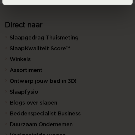
Direct naar
Slaapgedrag Thuismeting
SlaapKwaliteit Score™
Winkels
Assortiment
Ontwerp jouw bed in 3D!
Slaapfysio
Blogs over slapen
Beddenspecialist Business
Duurzaam Ondernemen