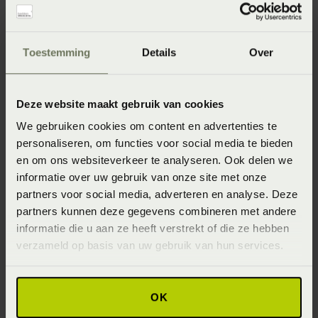
Onze webshopproducten zijn niet altijd verkrijgbaar in
de winkel. Wil je het product in de winkel bekijken?
Toestemming
Details
Over
Informeer dan eerst naar de beschikbaarheid.
Deze website maakt gebruik van cookies
We gebruiken cookies om content en advertenties te
Specificaties
personaliseren, om functies voor social media te bieden
en om ons websiteverkeer te analyseren. Ook delen we
informatie over uw gebruik van onze site met onze
Artikelnummer
partners voor social media, adverteren en analyse. Deze
8718471480017
partners kunnen deze gegevens combineren met andere
informatie die u aan ze heeft verstrekt of die ze hebben
Materiaal
verzameld op basis van uw gebruik van hun services.
100% katoen (Katoen)
OK