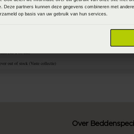
e. Deze partners kunnen deze gegevens combineren met andere i
erzameld op basis van uw gebruik van hun services.
715944782494
aximaal 40 graden (Wassen op maximaal 40 graden)
00% linnen (Linnen)
0x60 (40 x 60 cm)
ver out of stock (Vaste collectie)
Over Beddenspecia