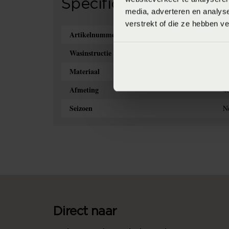
Specificaties
media, adverteren en analys
verstrekt of die ze hebben v
Artikelnummer
8
Wasinstructie
M
Materiaal
1
Afmeting
4
Seizoen
Ne
Direct naar