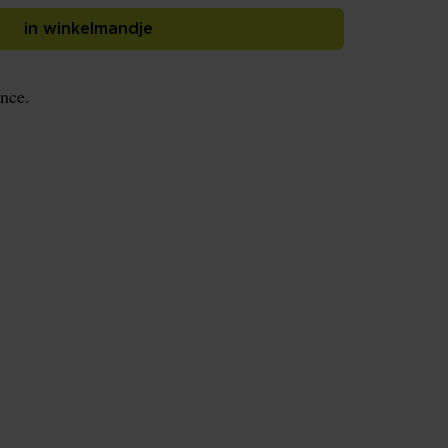
in winkelmandje
nce.