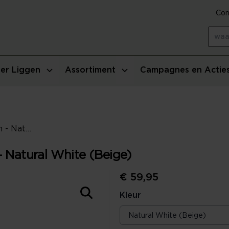
Con
er Liggen
Assortiment
Campagnes en Actie
Marc O'Polo Viosa Sierkussen - Natural White (Beige)
- Natural White (Beige)
€ 59,95
Kleur