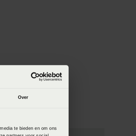
Over
 media te bieden en om ons
ze partners voor social