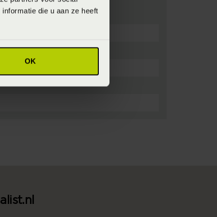
nformatie die u aan ze heeft
OK
list.nl