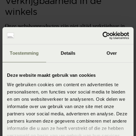
Verkrijgbaarheid in de
winkels
Onze webshopproducten zijn niet altijd verkrijgbaar in
de winkel. Wil je het product in de winkel bekijken?
Informeer dan eerst naar de beschikbaarheid.
Toestemming
Details
Over
Specificaties
Deze website maakt gebruik van cookies
We gebruiken cookies om content en advertenties te
personaliseren, om functies voor social media te bieden
Artikelnummer
en om ons websiteverkeer te analyseren. Ook delen we
8715944747707
informatie over uw gebruik van onze site met onze
partners voor social media, adverteren en analyse. Deze
Wasinstructie
partners kunnen deze gegevens combineren met andere
Maximaal 40 graden (Wassen op maximaal 40 graden)
informatie die u aan ze heeft verstrekt of die ze hebben
verzameld op basis van uw gebruik van hun services.