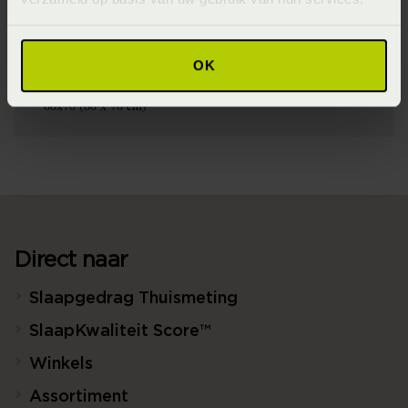
Materiaal
100% katoen satijn (Katoensatijn)
OK
Afmeting
60x70 (60 x 70 cm)
Direct naar
Slaapgedrag Thuismeting
SlaapKwaliteit Score™
Winkels
Assortiment