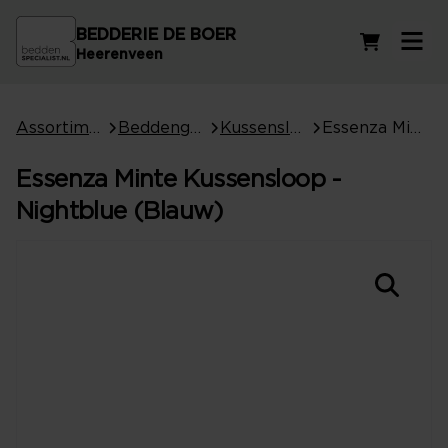
BEDDERIE DE BOER
Winkelwag
Heerenveen
Assortiment
Beddengoed
Kussenslopen
Essenza Minte Kussensloop - Nightblue (Blauw)
Essenza Minte Kussensloop -
Nightblue (Blauw)