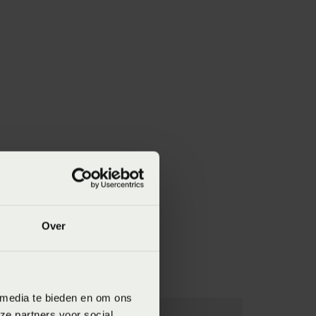
Over
 media te bieden en om ons
ze partners voor social