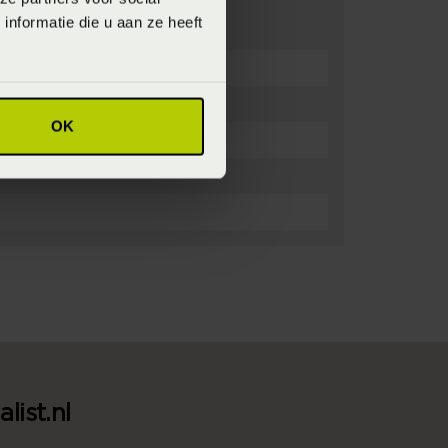
nformatie die u aan ze heeft
OK
list.nl