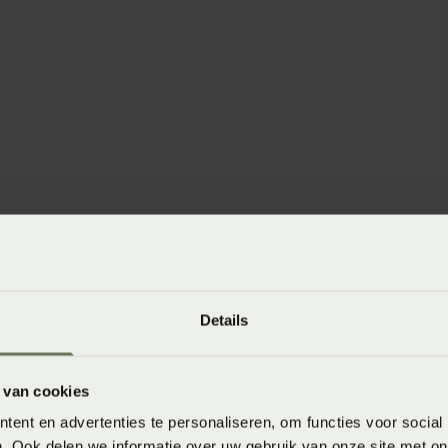
winkels
baar in de winkel. Wil je het product in de winkel
aarheid.
Details
 van cookies
ent en advertenties te personaliseren, om functies voor social
. Ook delen we informatie over uw gebruik van onze site met on