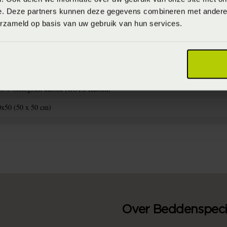
e. Deze partners kunnen deze gegevens combineren met andere i
erzameld op basis van uw gebruik van hun services.
715944797665
S2022
aximaal 30 graden (Wassen op maximaal 30 graden)
00% biologisch katoen (GOTS Katoen)
0x50 (50 x 50 cm)
Over Beddenspecia