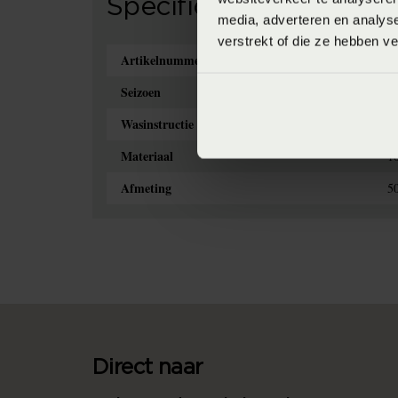
Specificaties
media, adverteren en analys
verstrekt of die ze hebben v
Artikelnummer
8
Seizoen
S
Wasinstructie
M
Materiaal
1
Afmeting
5
Direct naar