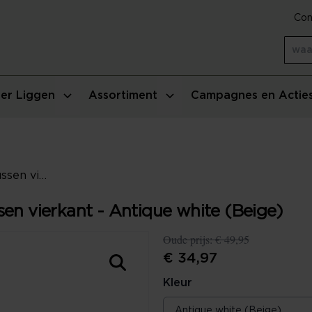
Con
er Liggen
Assortiment
Campagnes en Actie
Essenza Knitted Ajour Sierkussen vierkant - Antique white (Beige)
sen vierkant - Antique white (Beige)
Oude prijs:
€ 49,95
€ 34,97
Kleur