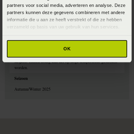
partners voor social media, adverteren en analyse. Deze
Wasinstructie
partners kunnen deze gegevens combineren met andere
Het is aan te bevelen om dekbedovertrekken met donkere
informatie die u aan ze heeft verstrekt of die ze hebben
kleuren te wassen op maximaal 40°C en dekbedovertrekken
verzameld op basis van uw gebruik van hun services.
met lichte kleuren op maximaal 60°C. Was binnenstebuiten
zodat de kleuren mooi blijven en je zo lang mogelijk van het
dekbedovertrek kunt genieten. Het dekbedovertrek kan op
OK
lage temperatuur gedroogd worden in de droger. Haal het
direct uit zodat het zo min mogelijk kreukt en je niet hoeft te
strijken. Indien nodig kan het op hoge temperatuur gestreken
worden.
Seizoen
Autumn/Winter 2025