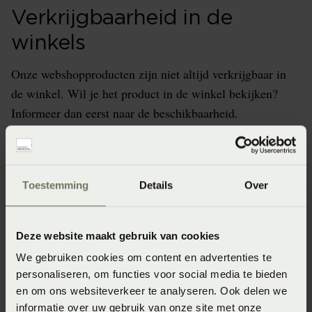
Verkrijgbaarheid in de
winkels
Onze webshopproducten zijn niet altijd verkrijgbaar in
de winkel. Wil je het product in de winkel bekijken?
Informeer dan eerst naar de beschikbaarheid.
Toestemming
Details
Over
Specificaties
Artikelnummer
Deze website maakt gebruik van cookies
8718471488655
We gebruiken cookies om content en advertenties te
personaliseren, om functies voor social media te bieden
Materiaal
en om ons websiteverkeer te analyseren. Ook delen we
100% katoensatijn (Katoensatijn)
informatie over uw gebruik van onze site met onze