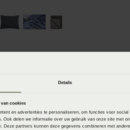
winkels
baar in de winkel. Wil je het product in de winkel
Details
aarheid.
 van cookies
ent en advertenties te personaliseren, om functies voor social
. Ook delen we informatie over uw gebruik van onze site met on
e. Deze partners kunnen deze gegevens combineren met andere i