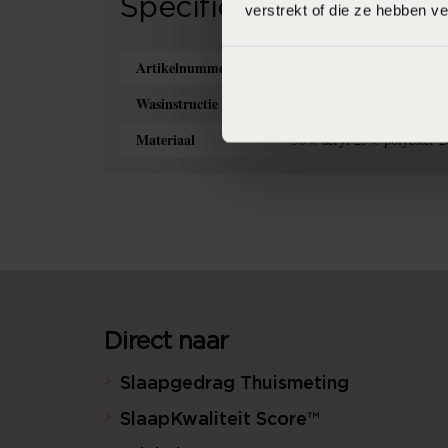
Specificaties
verstrekt of die ze hebben v
Artikelnummer
8718471431705
Wasinstructie
Het is aan te bevelen om p
Materiaal
50% acryl 25% polyester 2
Direct naar
Slaapgedrag Thuismeting
SlaapKwaliteit Score™