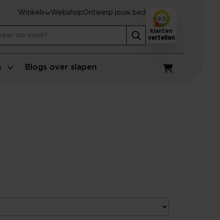
Winkels
Webshop
Ontwerp jouw bed
9,5
klanten
vertellen
s
Blogs over slapen
Winkelwagen