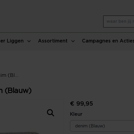
er Liggen
Assortiment
Campagnes en Actie
Vandyck Home 81 Plaid - denim (Blauw)
m (Blauw)
€ 99,95
Kleur