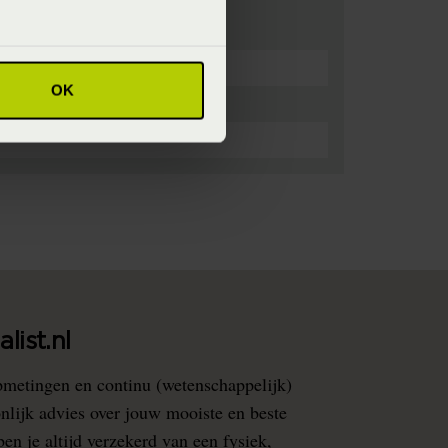
OK
euren op maximaal 60°C.
list.nl
pmetingen en continu (wetenschappelijk)
nlijk advies over jouw mooiste en beste
en je altijd verzekerd van een fysiek,