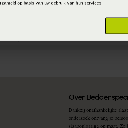
erzameld op basis van uw gebruik van hun services.
laids met donkere kleuren te wassen op maximaal 40°C en plaids met lichte kl
0% wool 5% anders (Polyester)
Over Beddenspecia
Dankzij onafhankelijke slaa
onderzoek ontvang je persoo
slaapoplossing op maat. Zo b