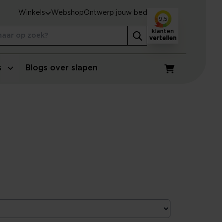
Winkels
Webshop
Ontwerp jouw bed
9,5
klanten
vertellen
s
Blogs over slapen
Winkelwagen