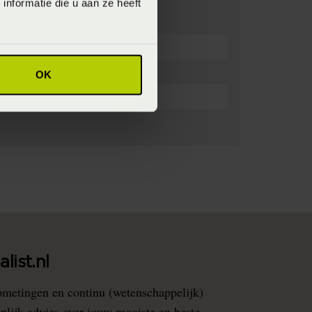
nformatie die u aan ze heeft
OK
list.nl
pmetingen en continu (wetenschappelijk)
nlijk advies over jouw mooiste en beste