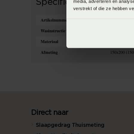
Specificaties
media, adverteren en analys
verstrekt of die ze hebben v
Artikelnummer
87159448623
Wasinstructie
Maximaal 30 g
Materiaal
100% polyeste
Afmeting
150x200 (150
Direct naar
Slaapgedrag Thuismeting