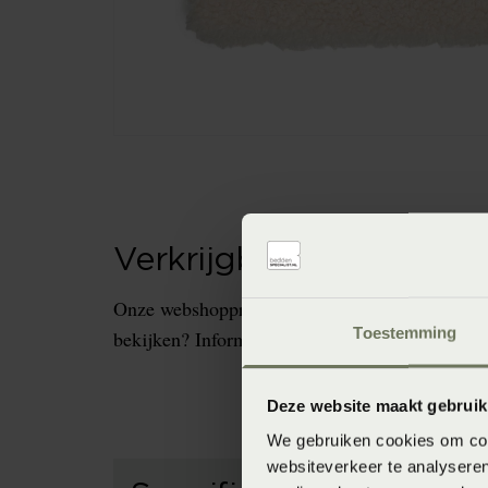
Verkrijgbaarheid in de 
Onze webshopproducten zijn niet altijd verkrijg
Toestemming
bekijken? Informeer dan eerst naar de beschikb
Deze website maakt gebruik
We gebruiken cookies om cont
websiteverkeer te analyseren