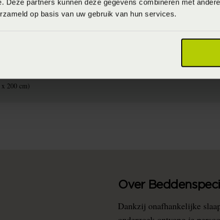
e. Deze partners kunnen deze gegevens combineren met andere i
erzameld op basis van uw gebruik van hun services.
25
raden voorzichtig (Voorzichtig en maximaal 30 graden wassen)
r (Polyester)
 x 200 cm)
Over Beddenspecia
Dankzij onafhankelijke slaa
onderzoek ontvang je persoo